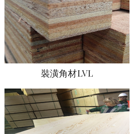
裝潢角材LVL