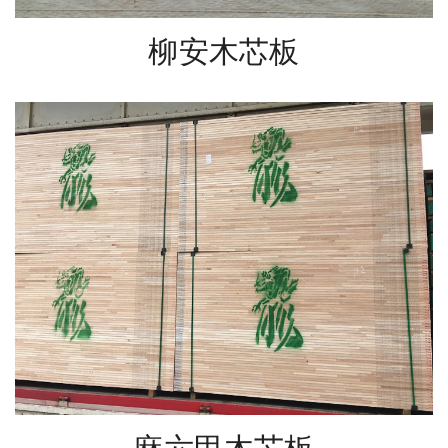
柳安木芯板
麻六甲木芯板