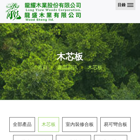
目錄
木芯板
首頁
產品資訊
木芯板
全部產品
木芯板
室內裝修合板
易可彎合板