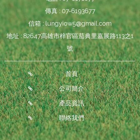
傳真 : 07-6193677
信箱 :
lungyiow5@gmail.com
地址 : 82647高雄市梓官區茄典里嘉展路113之1
號
首頁
公司簡介
產品資訊
聯絡我們