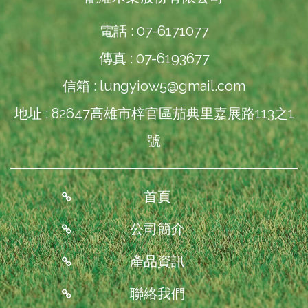
電話 : 07-6171077
傳真 : 07-6193677
信箱 :
lungyiow5@gmail.com
地址 : 82647高雄市梓官區茄典里嘉展路113之1
號
首頁
公司簡介
產品資訊
聯絡我們